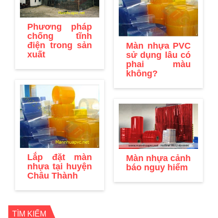
Phương pháp
chống tĩnh
điện trong sản
Màn nhựa PVC
xuất
sử dụng lâu có
phai màu
không?
Lắp đặt màn
Màn nhựa cảnh
nhựa tại huyện
báo nguy hiểm
Châu Thành
TÌM KIẾM