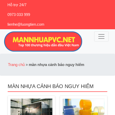
Hỗ trợ 24/7
0973 033 999
lienhe@luongtien.com
Trang chủ
»
màn nhựa cảnh báo nguy hiểm
MÀN NHỰA CẢNH BÁO NGUY HIỂM