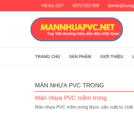
Hỗ trợ 24/7
0973 033 999
lienhe@luong
TRANG CHỦ
SẢN PHẨM
GIỚI THIỆU
MÀN NHỰA PVC TRONG
Màn nhựa PVC mềm trong
Màn nhựa PVC mềm trong được sản xuất từ chất l