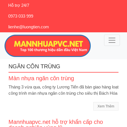
Hỗ trợ 24/7
0973 033 999
lienhe@luongtien.com
NGĂN CÔN TRÙNG
Màn nhựa ngăn côn trùng
Tháng 3 vừa qua, công ty Lương Tiến đã bàn giao hàng loạt
công trình màn nhựa ngăn côn trùng cho siêu thị Bách Hóa
Xem Thêm
Mannhuapvc.net hỗ trợ khẩn cấp cho