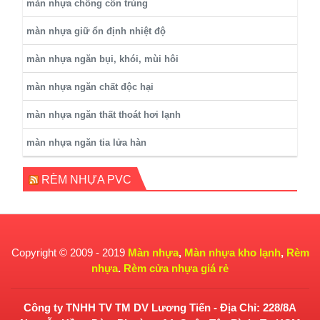
màn nhựa chống côn trùng
màn nhựa giữ ổn định nhiệt độ
màn nhựa ngăn bụi, khói, mùi hôi
màn nhựa ngăn chất độc hại
màn nhựa ngăn thất thoát hơi lạnh
màn nhựa ngăn tia lửa hàn
RÈM NHỰA PVC
Copyright © 2009 - 2019
Màn nhựa
,
Màn nhựa kho lạnh
,
Rèm
nhựa
.
Rèm cửa nhựa giá rẻ
Công ty TNHH TV TM DV Lương Tiến - Địa Chỉ: 228/8A