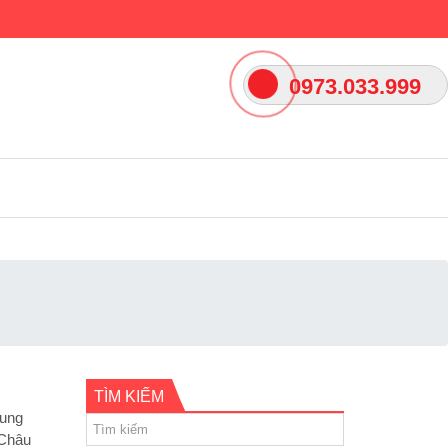
0973.033.999
TÌM KIẾM
cung
 Châu