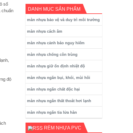
ô số
DANH MỤC SẢN PHẨM
a chuẩn
màn nhựa bảo vệ và duy trì môi trường
màn nhựa cách âm
màn nhựa cảnh báo nguy hiểm
màn nhựa chống côn trùng
lạnh,
màn nhựa giữ ổn định nhiệt độ
màn nhựa ngăn bụi, khói, mùi hôi
ờng độ
màn nhựa ngăn chất độc hại
màn nhựa ngăn thất thoát hơi lạnh
màn nhựa ngăn tia lửa hàn
ách
RÈM NHỰA PVC