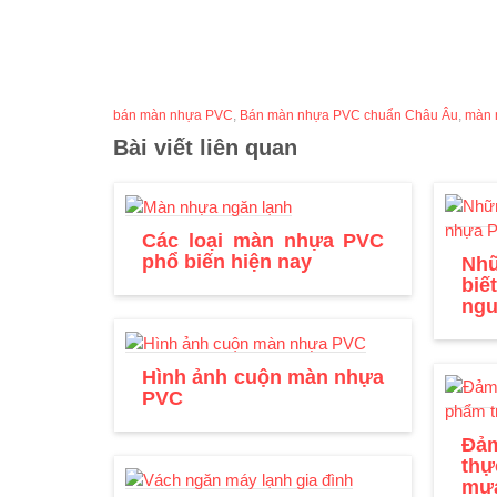
bán màn nhựa PVC
,
Bán màn nhựa PVC chuẩn Châu Âu
,
màn 
Bài viết liên quan
Các loại màn nhựa PVC
phổ biến hiện nay
Nh
bi
ngu
Hình ảnh cuộn màn nhựa
PVC
Đảm
th
mư