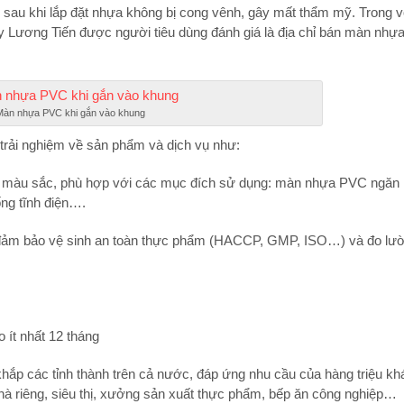
sau khi lắp đặt nhựa không bị cong vênh, gây mất thẩm mỹ. Trong v
y Lương Tiến được người tiêu dùng đánh giá là địa chỉ bán màn nhự
Màn nhựa PVC khi gắn vào khung
 trải nghiệm về sản phẩm và dịch vụ như:
 màu sắc, phù hợp với các mục đích sử dụng: màn nhựa PVC ngăn 
ng tĩnh điện….
ả, đảm bảo vệ sinh an toàn thực phẩm (HACCP, GMP, ISO…) và đo lư
 ít nhất 12 tháng
ắp các tỉnh thành trên cả nước, đáp ứng nhu cầu của hàng triệu kh
à riêng, siêu thị, xưởng sản xuất thực phẩm, bếp ăn công nghiệp…