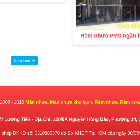
Rèm nhựa PVC ngăn b
Xem thêm
 2009 - 2019
Màn nhựa
,
Màn nhựa kho lạnh
,
Rèm nhựa
.
Rèm cửa 
 Lương Tiến - Địa Chỉ: 228/8A Nguyễn Hồng Đào, Phường 14,
 phép ĐKKD số: 0310886370 do Sở KHĐT Tp.HCM cấp ngày 30/05