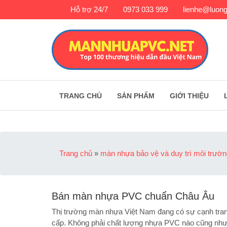
Hỗ trợ 24/7
0973 033 999
lienhe@luong
TRANG CHỦ
SẢN PHẨM
GIỚI THIỆU
Trang chủ
»
màn nhựa bảo vệ và duy trì môi trườ
Bán màn nhựa PVC chuẩn Châu Âu
Thị trường màn nhựa Việt Nam đang có sự cạnh tran
cấp. Không phải chất lượng nhựa PVC nào cũng như