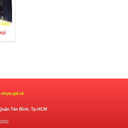
ụi
nhựa giá rẻ
 Quận Tân Bình, Tp.HCM
/2011