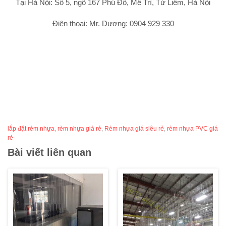
Tại Hà Nội: Số 5, ngõ 167 Phú Đô, Mễ Trì, Từ Liêm, Hà Nội
Điện thoại: Mr. Dương: 0904 929 330
lắp đặt rèm nhựa
,
rèm nhựa giá rẻ
,
Rèm nhựa giá siêu rẻ
,
rèm nhựa PVC giá
rẻ
Bài viết liên quan