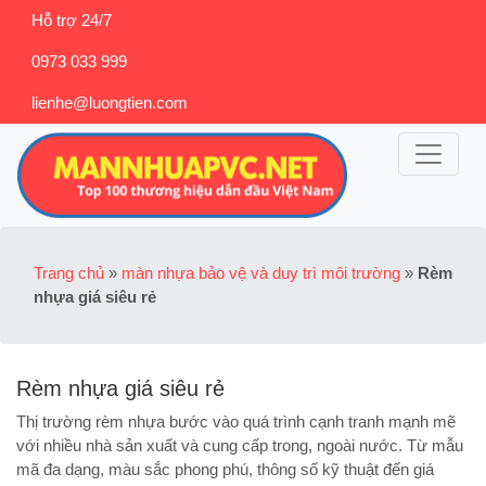
Hỗ trợ 24/7
0973 033 999
lienhe@luongtien.com
Trang chủ
»
màn nhựa bảo vệ và duy trì môi trường
»
Rèm
nhựa giá siêu rẻ
Rèm nhựa giá siêu rẻ
Thị trường rèm nhựa bước vào quá trình cạnh tranh mạnh mẽ
với nhiều nhà sản xuất và cung cấp trong, ngoài nước. Từ mẫu
mã đa dạng, màu sắc phong phú, thông số kỹ thuật đến giá