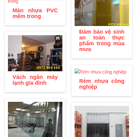
Màn nhựa PVC
mềm trong
Đảm bảo vệ sinh
an toàn thực
phẩm trong mùa
mưa
Vách ngăn máy
Rèm nhựa công
lạnh gia đình
nghiệp