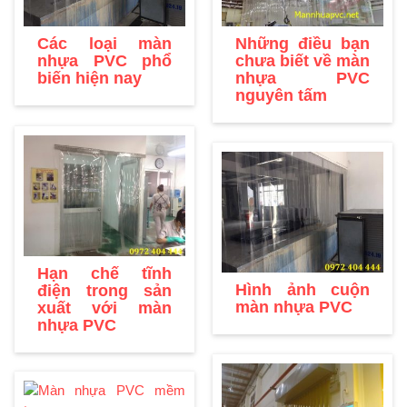
Những điều bạn
Các loại màn
chưa biết về màn
nhựa PVC phổ
nhựa PVC
biến hiện nay
nguyên tấm
Hạn chế tĩnh
Hình ảnh cuộn
điện trong sản
màn nhựa PVC
xuất với màn
nhựa PVC