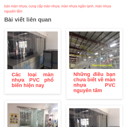
bán màn nhựa
,
cung cấp màn nhựa
,
màn nhựa ngăn lạnh
,
màn nhựa
nguyên tấm
Bài viết liên quan
Những điều bạn
Các loại màn
chưa biết về màn
nhựa PVC phổ
nhựa PVC
biến hiện nay
nguyên tấm