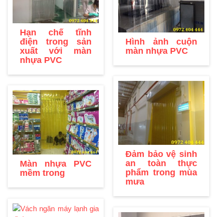
Hạn chế tĩnh
Hình ảnh cuộn
điện trong sản
màn nhựa PVC
xuất với màn
nhựa PVC
Đảm bảo vệ sinh
an toàn thực
Màn nhựa PVC
phẩm trong mùa
mềm trong
mưa