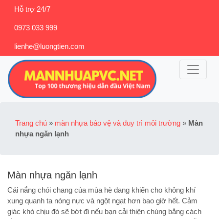
Hỗ trợ 24/7
0973 033 999
lienhe@luongtien.com
Trang chủ
»
màn nhựa bảo vệ và duy trì môi trường
»
Màn
nhựa ngăn lạnh
Màn nhựa ngăn lạnh
Cái nắng chói chang của mùa hè đang khiến cho không khí
xung quanh ta nóng nực và ngột ngạt hơn bao giờ hết. Cảm
giác khó chịu đó sẽ bớt đi nếu bạn cải thiện chúng bằng cách