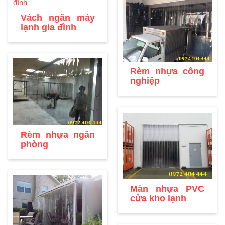
Vách ngăn máy
lạnh gia đình
Rèm nhựa công
nghiệp
Rèm nhựa ngăn
phòng
Màn nhựa PVC
cửa kho lạnh