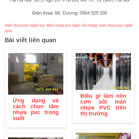
Điện thoại: Mr. Dương: 0904 929 330
màn nhựa pvc ngăn bụi
,
Màn nhựa pvc ngăn côn trùng
,
màn nhựa pvc ngăn
lạnh
Bài viết liên quan
Điều gì làm nên
Ứng dụng và
cơn sốt màn
cách chọn tấm
nhựa PVC trên
nhựa pvc trong
thị trường
suốt