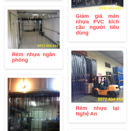
Giảm giá màn
nhựa PVC kích
cầu người tiêu
dùng
Rèm nhựa ngăn
phòng
Rèm nhựa tại
Nghệ An