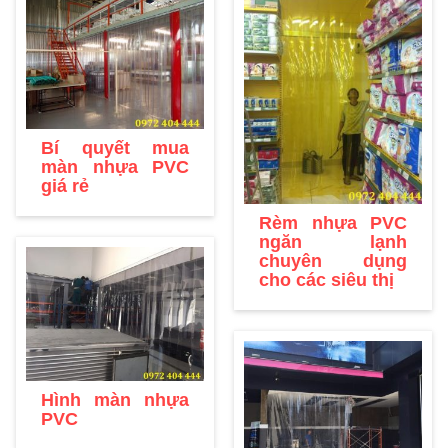
Bí quyết mua
màn nhựa PVC
giá rẻ
Rèm nhựa PVC
ngăn lạnh
chuyên dụng
cho các siêu thị
Hình màn nhựa
PVC