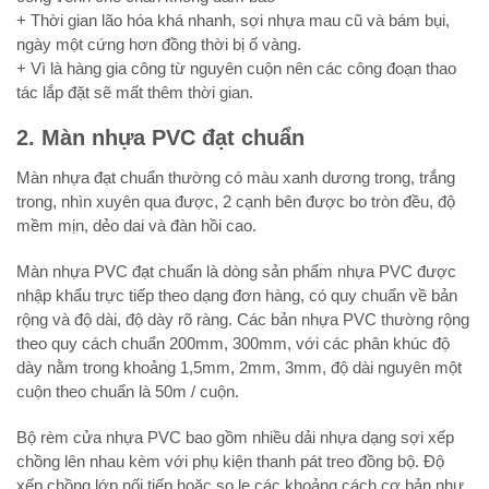
+ Thời gian lão hóa khá nhanh, sợi nhựa mau cũ và bám bụi,
ngày một cứng hơn đồng thời bị ố vàng.
+ Vì là hàng gia công từ nguyên cuộn nên các công đoạn thao
tác lắp đặt sẽ mất thêm thời gian.
2. Màn nhựa PVC đạt chuẩn
Màn nhựa đạt chuẩn thường có màu xanh dương trong, trắng
trong, nhìn xuyên qua được, 2 cạnh bên được bo tròn đều, độ
mềm mịn, dẻo dai và đàn hồi cao.
Màn nhựa PVC đạt chuẩn là dòng sản phẩm nhựa PVC được
nhập khẩu trực tiếp theo dạng đơn hàng, có quy chuẩn về bản
rộng và độ dài, độ dày rõ ràng. Các bản nhựa PVC thường rộng
theo quy cách chuẩn 200mm, 300mm, với các phân khúc độ
dày nằm trong khoảng 1,5mm, 2mm, 3mm, độ dài nguyên một
cuộn theo chuẩn là 50m / cuộn.
Bộ rèm cửa nhựa PVC bao gồm nhiều dải nhựa dạng sợi xếp
chồng lên nhau kèm với phụ kiện thanh pát treo đồng bộ. Độ
xếp chồng lớp nối tiếp hoặc so le các khoảng cách cơ bản như