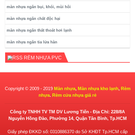
màn nhựa ngăn bụi, khói, mùi hôi
màn nhựa ngăn chất độc hại
màn nhựa ngăn thất thoát hơi lạnh
màn nhựa ngăn tia lửa hàn
RÈM NHỰA PVC
Copyright © 2009 - 2019
Màn nhựa
,
Màn nhựa kho lạnh
,
Rèm
nhựa
.
Rèm cửa nhựa giá rẻ
Công ty TNHH TV TM DV Lương Tiến - Địa Chỉ: 228/8A
Nguyễn Hồng Đào, Phường 14, Quận Tân Bình, Tp.HCM
Giấy phép ĐKKD số: 0310886370 do Sở KHĐT Tp.HCM cấp