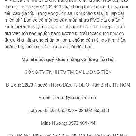
theo số hotline 0972 404 444 của chúng tôi để được tư vấn chi
tiết, báo giá tốt. Trong vòng 24h sau khi khảo sát vị trí lắp đặt
miễn phí, bạn sẽ có một bộ cửa màn nhựa PVC đạt chuẩn (
kích thước theo yêu cầu) cho nhà xưởng công nghiệp, chấm
dứt việc tổn hao nguồn năng lượng bị thất thoát cũng như có
được khả năng che chắn bụi bẩn, chống côn trùng xâm nhập,
ngăn khó, mùi hôi, các loại hóa chất độc hại…
Mọi chi tiết quý khách hàng vui lòng liên hệ:
CÔNG TY TNHH TV TM DV LƯƠNG TIẾN
Địa chỉ: 228/3 Nguyễn Hồng Đào, P. 14, Q. Tân Bình, TP. HCM
Email: Lienhe@luongtien.com
Hotline: 028.62 665 999 – 028.62 665 888
Miss Hương: 0972 404 444
Tại Hà Nội: Số 5, ngõ 167 Phú Đô, Mễ Trì, Từ Liêm, Hà Nội