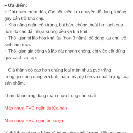
– Ưu điểm:
+ Dải nhựa mềm dẻo, đàn hồi, việc lưu chuyển dễ dàng, không
gây cản trở khó chịu
+ Khả năng ngăn côn trùng, bụi bẩn, chống thoát hơi lạnh cao
hơn do các dải nhựa suông đều và kín khít.
+ Thời gian bị lão hóa khá lâu (hơn 3 năm), dễ dàng lau chùi vệ
sinh làm mới.
+ Thời gian gia công và lắp đặt nhanh chóng, chỉ việc cắt đúng
quy cách và ráp.
– Giá thành có cao hơn chủng loại màn nhựa pvc trắng
trong gia công cùng với tính thẩm mỹ, độ bền và chất lượng của
sản phẩm.
Tham khảo ứng dụng màn nhựa trong sản xuất
Màn nhựa PVC ngăn tia lửa hàn
Màn nhựa PVC ngăn tĩnh điện
Vì thế thay vì mua hàng rẻ hàng kém chất lượng. Hãy gọi ngay