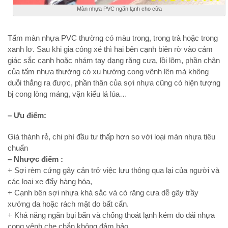
Màn nhựa PVC ngăn lạnh cho cửa
Tấm màn nhựa PVC thường có màu trong, trong trà hoặc trong
xanh lơ. Sau khi gia công xẻ thì hai bên cạnh biên rờ vào cảm
giác sắc cạnh hoặc nhám tay dạng răng cưa, lồi lõm, phần chân
của tấm nhựa thường có xu hướng cong vênh lên mà không
duỗi thẳng ra được, phần thân của sợi nhựa cũng có hiện tượng
bị cong lòng máng, vặn kiểu lá lúa…
– Ưu điểm:
Giá thành rẻ, chi phí đầu tư thấp hơn so với loại màn nhựa tiêu
chuẩn
– Nhược điểm :
+ Sợi rèm cứng gây cản trở việc lưu thông qua lại của người và
các loại xe đẩy hàng hóa,
+ Cạnh bên sợi nhựa khá sắc và có răng cưa dễ gây trầy
xướng da hoặc rách mặt do bất cẩn.
+ Khả năng ngăn bụi bẩn và chống thoát lạnh kém do dải nhựa
cong vênh che chắn không đảm bảo