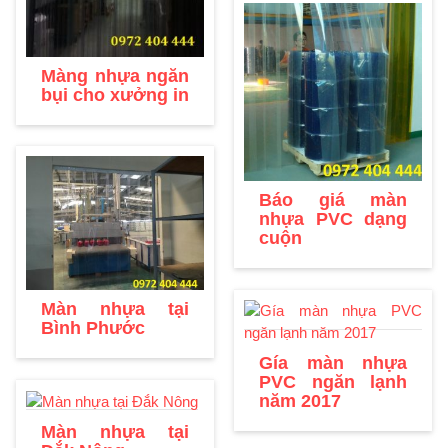
Màng nhựa ngăn
bụi cho xưởng in
Báo giá màn
nhựa PVC dạng
cuộn
Màn nhựa tại
Bình Phước
Gía màn nhựa
PVC ngăn lạnh
năm 2017
Màn nhựa tại