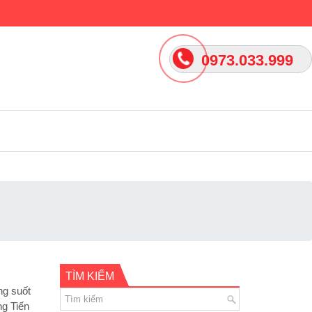
0973.033.999
TÌM KIẾM
ng suốt
ng Tiến