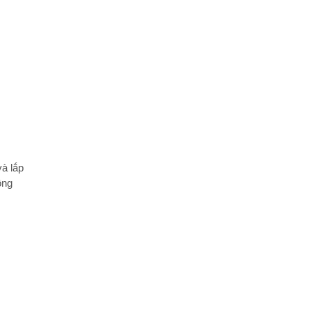
và lắp
ông