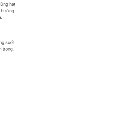
hững hạt
h hưởng
n.
ng suốt
n trong.