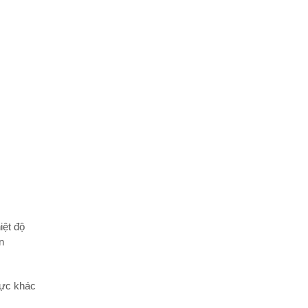
iệt độ
n
vực khác