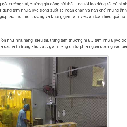
 gỗ, xưởng vải, xưởng gia công nội thất…người lao động rất dễ bị n
sử dụng tấm nhựa pvc trong suốt sẽ ngăn chặn và hạn chế những ản
giúp tạo một môi trường và không gian làm việc an toàn hiệu quả hơ
g ồn như nhà hàng, siêu thị, trung tâm thương mại…tấm nhựa pvc tro
ữa các vị trí trong khu vực, giảm tiếng ồn từ phía ngoài đường vào bê