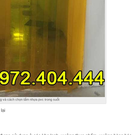
g và cách chọn tấm nhựa pvc trong suốt
lại