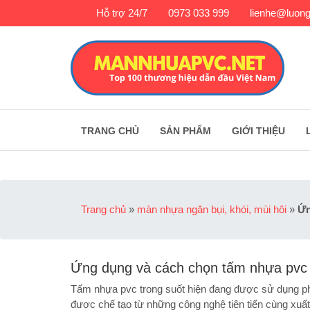
Hỗ trợ 24/7
0973 033 999
lienhe@luong
TRANG CHỦ
SẢN PHẨM
GIỚI THIỆU
Trang chủ
»
màn nhựa ngăn bụi, khói, mùi hôi
»
Ứn
Ứng dụng và cách chọn tấm nhựa pvc 
Tấm nhựa pvc trong suốt hiện đang được sử dụng ph
được chế tạo từ những công nghệ tiên tiến cùng xuấ