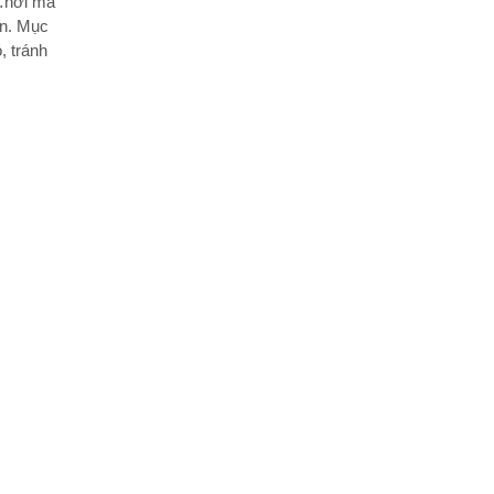
…nơi mà
ền. Mục
, tránh