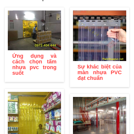
Ứng dụng và
cách chọn tấm
Sự khác biệt của
nhựa pvc trong
màn nhựa PVC
suốt
đạt chuẩn