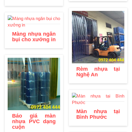
Màng nhựa ngăn
bụi cho xưởng in
Rèm nhựa tại
Nghệ An
Màn nhựa tại
Báo giá màn
Bình Phước
nhựa PVC dạng
cuộn