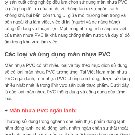
ty sản xuất công nghiệp đều lựa chọn sử dụng màn nhựa PVC
là giải pháp tối ưu của minh, vì chúng tạo ra sự ngăn cách
không khí, bụi bẩn, côn trùng … giữa môi trường bên trong và
bên ngoài khu làm việc, việc đi lại (người và xe nâng hàng)
cũng dễ dàng và thuận tiện. Một trong những tính năng ưu việt
của màn nhựa PVC là khả năng chống thấm nước và duy trì độ
ẩm trong khu vực làm việc.
Các loại và ứng dụng màn nhựa PVC
Màn nhựa PVC có rất nhiều loại và tùy theo mục đích sử dụng
sẽ có loại màn nhựa PVC tương ứng. Tại Việt Nam màn nhựa
PVC ngăn lạnh, rèm nhựa PVC chống côn trùng, được sử dụng
nhiều nhất nhất là trong lĩnh vực sản xuất thực phẩm. Dưới đây
là các loại màn nhựa PVC thông dụng và công dụng của từng
loại:
+
Màn nhựa PVC ngăn lạnh
:
Thường sử dụng trong nghành chế biến thực phẩm đông lạnh,
hầm đông lạnh, xe tải đông lạnh, nhằm ngăn chặn sự thất thoát
hơi lạnh trong khu vực sản xuất với môi trường bên ngoài. Giúp