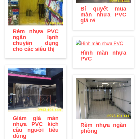
Bí quyết mua
màn nhựa PVC
giá rẻ
Rèm nhựa PVC
ngăn lạnh
chuyên dụng
cho các siêu thị
Hình màn nhựa
PVC
Giảm giá màn
nhựa PVC kích
Rèm nhựa ngăn
cầu người tiêu
phòng
dùng