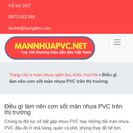
Hỗ trợ 24/7
0973 033 999
lienhe@luongtien.com
Trang chủ
»
màn nhựa ngăn bụi, khói, mùi hôi
»
Điều gì
làm nên cơn sốt màn nhựa PVC trên thị trường
Điều gì làm nên cơn sốt màn nhựa PVC trên
thị trường
Chúng ta đôi lúc sẽ bắt gặp nhựa PVC hay những dải màn nhựa
PVC đâu đó ở nhà hàng, quán cà phê, phòng thay đồ bể bơi.