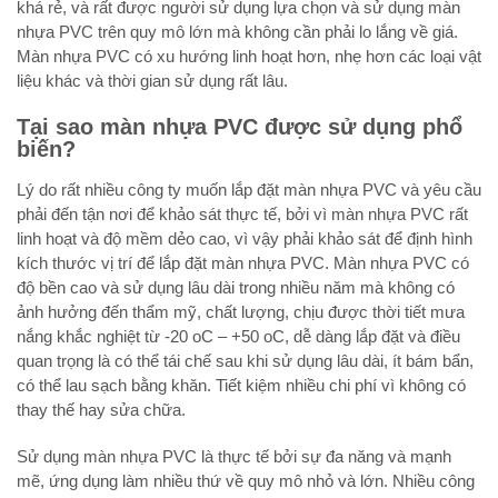
khá rẻ, và rất được người sử dụng lựa chọn và sử dụng màn
nhựa PVC trên quy mô lớn mà không cần phải lo lắng về giá.
Màn nhựa PVC có xu hướng linh hoạt hơn, nhẹ hơn các loại vật
liệu khác và thời gian sử dụng rất lâu.
Tại sao màn nhựa PVC được sử dụng phổ
biến?
Lý do rất nhiều công ty muốn lắp đặt màn nhựa PVC và yêu cầu
phải đến tận nơi để khảo sát thực tế, bởi vì màn nhựa PVC rất
linh hoạt và độ mềm dẻo cao, vì vậy phải khảo sát để định hình
kích thước vị trí để lắp đặt màn nhựa PVC. Màn nhựa PVC có
độ bền cao và sử dụng lâu dài trong nhiều năm mà không có
ảnh hưởng đến thẩm mỹ, chất lượng, chịu được thời tiết mưa
nắng khắc nghiệt từ -20 oC – +50 oC, dễ dàng lắp đặt và điều
quan trọng là có thể tái chế sau khi sử dụng lâu dài, ít bám bẩn,
có thể lau sạch bằng khăn. Tiết kiệm nhiều chi phí vì không có
thay thế hay sửa chữa.
Sử dụng màn nhựa PVC là thực tế bởi sự đa năng và mạnh
mẽ, ứng dụng làm nhiều thứ về quy mô nhỏ và lớn. Nhiều công