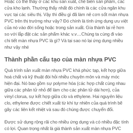
Hoặc có thể thấy ở các khu sản xuất, chế biến sản phẩm, các
cửa kho lạnh. Thường thấy nhất đó chính là các cửa ngăn khu
vực tại các siêu thị. Vậy thì điều gì đã làm nê cơn sốt màn nhựa
PVC trên thị trường như vậy? Đó chính là tính ứng dụng ưu việt
của nó vào đời sống hoặc trong sản xuất. Gía thành lại rẻ hơn
so với lắp đặt các sản phẩm khác v.v…Chúng ta cùng đi vào
chi tiết màn nhựa PVC là gì? Và tại sao nó lại ứng dụng nhiều
như vậy nhé
Thành phần cấu tạo của màn nhựa PVC
Quá trình sản xuất màn nhựa PVC khá phức tạp, kết hợp giữa
hoá chất và kỹ thuật đòi hỏi nhiều chuyên môn và máy móc
hiện đại. Nó bao gồm sự polyme hóa (các hợp chất cùng nhau
giữa các phân tử nhỏ để làm cho các phân tử dài hơn), của
vinyl clorua, sự kết hợp giữa clo và ethylene. Hai nguyên liệu
clo, ethylene được chiết xuất từ ​​khí tự nhiên của quá trình bẽ
gãy các liên kết nhiệt và sau đó chúng được chuyển đổi.
Được sử dụng rộng rãi cho nhiều ứng dụng và có nhiều đặc tính
có lợi. Quan trọng nhất là giá thành sản xuất màn nhựa PVC